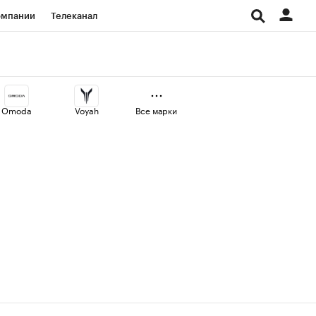
омпании
Телеканал
изионеры
дования
Omoda
Voyah
Все марки
Проверка контрагентов