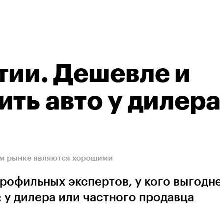
тии. Дешевле и
ить авто у дилер
ом рынке являются хорошими
рофильных экспертов, у кого выгодн
у дилера или частного продавца