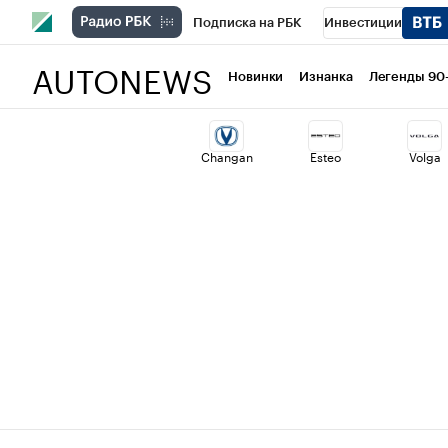
Подписка на РБК
Инвестиции
AUTONEWS
РБК Вино
Спорт
Школа управлени
Новинки
Изнанка
Легенды 90
Национальные проекты
Город
Ст
Changan
Esteo
Volga
Кредитные рейтинги
Франшизы
Политика
Экономика
Бизнес
Т