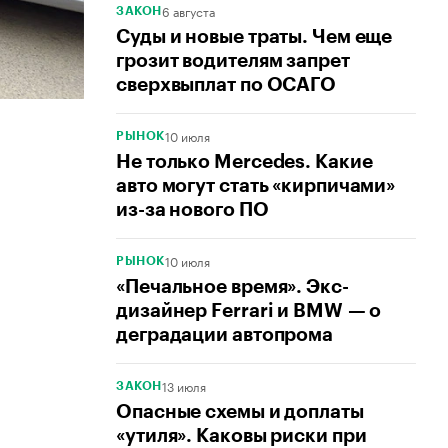
6 августа
ЗАКОН
Суды и новые траты. Чем еще
грозит водителям запрет
сверхвыплат по ОСАГО
10 июля
РЫНОК
Не только Mercedes. Какие
авто могут стать «кирпичами»
из-за нового ПО
10 июля
РЫНОК
«Печальное время». Экс-
дизайнер Ferrari и BMW — о
деградации автопрома
13 июля
ЗАКОН
Опасные схемы и доплаты
«утиля». Каковы риски при