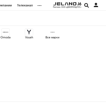
...
омпании
Телеканал
изионеры
дования
Omoda
Voyah
Все марки
наличной валюты