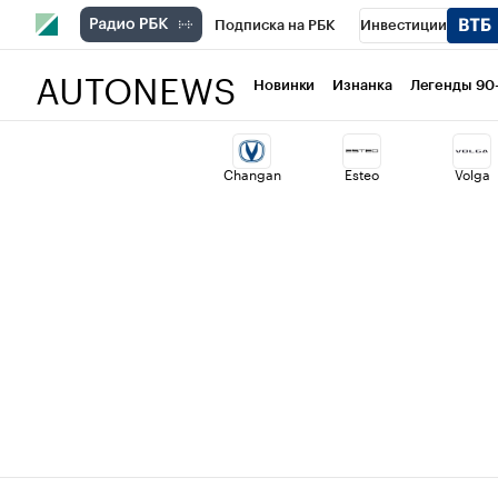
Подписка на РБК
Инвестиции
AUTONEWS
РБК Вино
Спорт
Школа управлени
Новинки
Изнанка
Легенды 90
Национальные проекты
Город
Ст
Changan
Esteo
Volga
Кредитные рейтинги
Франшизы
Проверка контрагентов
Политика