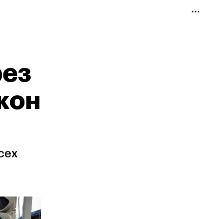
рез
кон
сех