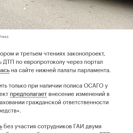
Press
тором и третьем чтениях законопроект,
ь ДТП по европротоколу через портал
лась
на сайте нижней палаты парламента.
ть только при наличии полиса ОСАГО у
оект
предполагает
внесение изменений в
раховании гражданской ответственности
редств».
ь
без участия сотрудников ГАИ двумя