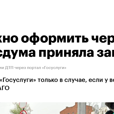
жно оформить че
осдума приняла за
и ДТП через портал «Госуслуги»
Госуслуги» только в случае, если у в
АГО