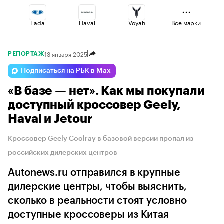
Lada
Haval
Voyah
Все марки
13 января 2025
РЕПОРТАЖ
Esteo
Jaecoo
Changan
Подписаться на РБК в Max
«В базе — нет». Как мы покупали
Geely
Omoda
Volga
доступный кроссовер Geely,
Haval и Jetour
Кроссовер Geely Coolray в базовой версии пропал из
российских дилерских центров
Autonews.ru отправился в крупные
дилерские центры, чтобы выяснить,
сколько в реальности стоят условно
доступные кроссоверы из Китая