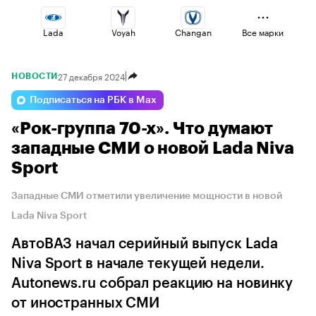
Lada
Voyah
Changan
Все марки
27 декабря 2024
НОВОСТИ
Haval
Volga
Omoda
Подписаться на РБК в Max
«Рок-группа 70-х». Что думают
Geely
Esteo
Jaecoo
западные СМИ о новой Lada Niva
Sport
Западные СМИ отметили увеличение мощности в новой
Lada Niva Sport
АвтоВАЗ начал серийный выпуск Lada
Niva Sport в начале текущей недели.
Autonews.ru собрал реакцию на новинку
от иностранных СМИ