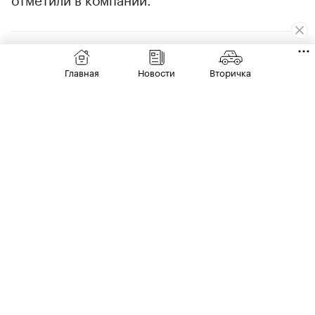
Главная
Новости
Вторичка
00:00
/
00:00
21 июля
РЫНОК
Чекмены и испытания водой. АвтоВАЗ
рассказал о проверке готовых Lada