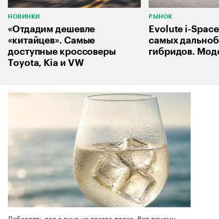
НОВИНКИ
РЫНОК
«Отдадим дешевле
Evolute i-Space
«китайцев». Самые
самых дально
доступные кроссоверы
гибридов. Мод
Toyota, Kia и VW
Добавлять лед в вино не всегда плохо. Вот почему