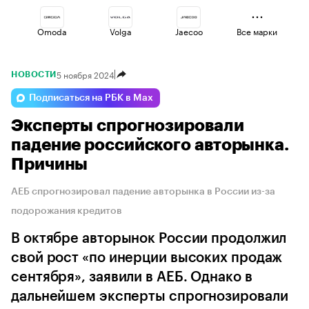
Omoda
Volga
Jaecoo
Все марки
5 ноября 2024
НОВОСТИ
Esteo
Lada
Voyah
Подписаться на РБК в Max
Эксперты спрогнозировали
Geely
Changan
Haval
падение российского авторынка.
Причины
АЕБ спрогнозировал падение авторынка в России из-за
подорожания кредитов
В октябре авторынок России продолжил
свой рост «по инерции высоких продаж
сентября», заявили в АЕБ. Однако в
дальнейшем эксперты спрогнозировали