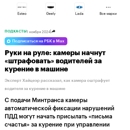
Esteo
Geely
Lada
Все марки
1 ноября 2024
ПОДКАСТЫ
Omoda
Haval
Jaecoo
Подписаться на РБК в Max
Руки на руле: камеры начнут
Changan
Volga
Voyah
«штрафовать» водителей за
курение в машине
Эксперт Хайцеэр рассказал, как камера оштрафует
водителя за курение в машине
С подачи Минтранса камеры
автоматической фиксации нарушений
ПДД могут начать присылать «письма
счастья» за курение при управлении