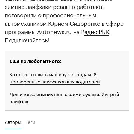
зимние лайфхаки реально работают,
поговорили с профессиональным
автомехаником Юрием Сидоренко в эфире
программы Autonews.ru на Р
адио РБК
.
Подключайтесь!
00:00
/
00:00
Еще из любопытного:
Как подготовить машину к холодам. 8
проверенных лайфхаков для водителей
Дошиповка зимних шин своими руками. Хитрый
лайфхак
Авторы
Теги