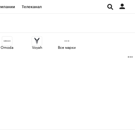
омпании
Телеканал
изионеры
дования
Omoda
Voyah
Все марки
Проверка контрагентов