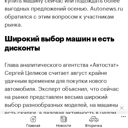
выгодных предложений осенью. Autonews.ru
обратился с этим вопросом к участникам
рынка.
Широкий выбор машин и есть
дисконты
Глава аналитического агентства «Автостат»
Сергей Целиков считает август крайне
удачным временем для покупки нового
автомобиля. Эксперт объяснил, что сейчас
на рынке представлен весьма широкий
выбор разнообразных моделей, на машины
есть скидки, а деловая активность в целом
остается низкой.
00:00
/
00:00
Главная
Новости
Вторичка