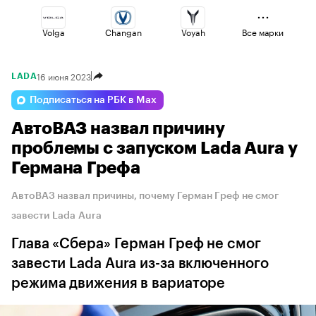
Volga
Changan
Voyah
Все марки
16 июня 2023
LADA
Esteo
Haval
Omoda
Подписаться на РБК в Max
АвтоВАЗ назвал причину
Jaecoo
Lada
Geely
проблемы с запуском Lada Aura у
Германа Грефа
АвтоВАЗ назвал причины, почему Герман Греф не смог
завести Lada Aura
Глава «Сбера» Герман Греф не смог
завести Lada Aura из-за включенного
режима движения в вариаторе