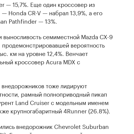
er — 15,7%. Еще один кроссовер из
— Honda CR-V — набрал 13,9%, а его
an Pathfinder — 13%.
и выносливость семиместной Mazda CX-9
, продемонстрировавшей вероятность
ыс. км на уровне 12,4%. Венчает
ьный кроссовер Acura MDX с
х внедорожников тоже лидируют
стности, рамный полноприводный пикап
курент Land Cruiser с модельным именем
также крупногабаритный 4Runner (26.8%).
ились внедорожник Chevrolet Suburban