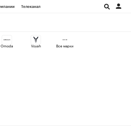
омпании
Телеканал
изионеры
дования
Omoda
Voyah
Все марки
Проверка контрагентов