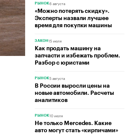
6 августа
РЫНОК
«Можно потерять скидку».
Эксперты назвали лучшее
время для покупки машины
15 июля
ЗАКОН
Как продать машину на
запчасти и избежать проблем.
Разбор с юристами
5 августа
РЫНОК
В России выросли цены на
новые автомобили. Расчеты
аналитиков
10 июля
РЫНОК
Не только Mercedes. Какие
авто могут стать «кирпичами»