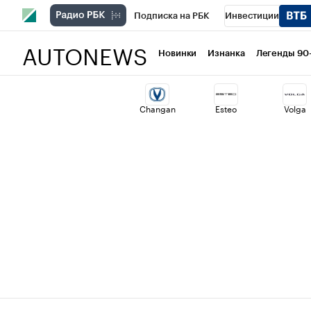
Подписка на РБК
Инвестиции
AUTONEWS
РБК Вино
Спорт
Школа управлени
Новинки
Изнанка
Легенды 90
Национальные проекты
Город
Ст
Changan
Esteo
Volga
Кредитные рейтинги
Франшизы
Политика
Экономика
Бизнес
Т