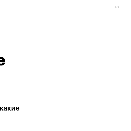
е
 какие