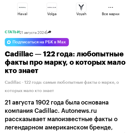
Haval
Volga
Voyah
Все марки
21 августа 2024
СТАТЬИ
Changan
Geely
Esteo
Подписаться на РБК в Max
Cadillac — 122 года: любопытные
Lada
Jaecoo
Omoda
факты про марку, о которых мало
кто знает
Cadillac - 122 года: самые любопытные факты о марке, о
которых мало кто знает
21 августа 1902 года была основана
компания Cadillac. Autonews.ru
рассказывает малоизвестные факты о
легендарном американском бренде,