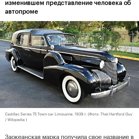
изменившем представление человека об
автопроме
Cadillac Series 75 Town car Limousine, 1939 г.
(Фото: That Hartford Guy
/ Wikipedia )
Заокеанская марка получила свое название в