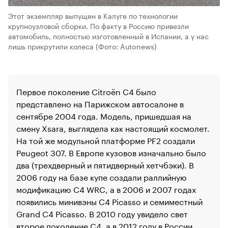
Этот экземпляр выпущен в Калуге по технологии
крупноузловой сборки. По факту в Россию привезли
автомобиль, полностью изготовленный в Испании, а у нас
лишь прикрутили колеса
(Фото: Autonews)
Первое поколение Citroёn C4 было
представлено на Парижском автосалоне в
сентябре 2004 года. Модель, пришедшая на
смену Xsara, выглядела как настоящий космолет.
На той же модульной платформе PF2 создали
Peugeot 307. В Европе кузовов изначально было
два (трехдверный и пятидверный хетчбэки). В
00:00
/
00:00
2006 году на базе купе создали раллийную
модификацию C4 WRC, а в 2006 и 2007 годах
появились минивэны C4 Picasso и семиместный
Grand C4 Picasso. В 2010 году увидело свет
второе поколение C4, а в 2012 году в России