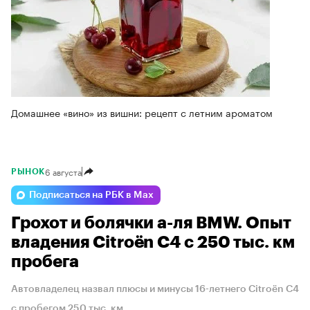
Домашнее «вино» из вишни: рецепт с летним ароматом
6 августа
РЫНОК
Подписаться на РБК в Max
Грохот и болячки а-ля BMW. Опыт
владения Citroёn C4 с 250 тыс. км
пробега
Автовладелец назвал плюсы и минусы 16-летнего Citroёn C4
с пробегом 250 тыс. км