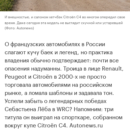
И внешностью, и салоном хетчбэк Citroёn C4 во многом опередил свое
время. Даже сегодня эта модель не выглядит скучной или устаревшей
(Фото: Autonews)
О французских автомобилях в России
слагают кучу баек и легенд, но практика
владения обычно подтверждает: почти все
опасения надуманны. Троица в лице Renault,
Peugeot и Citroёn в 2000-х не просто
торговала автомобилями на российском
рынке, а ломала шаблоны и задавала тон.
Успели забыть о легендарных победах
Себастьена Лёба в WRC? Напомним: три
титула он выиграл на спорткаре, собранном
вокруг купе Citroёn C4. Autonews.ru