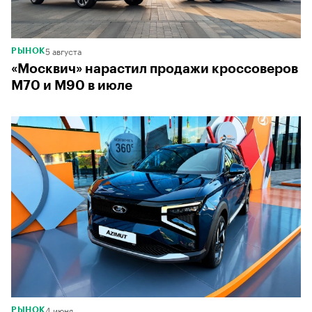
5 августа
РЫНОК
«Москвич» нарастил продажи кроссоверов
М70 и М90 в июле
4 июня
РЫНОК