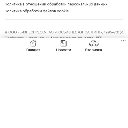
Политика в отношении обработки персональных данных
Политика обработки файлов cookie
© ООО «БИЗНЕСПРЕСС», АО «РОСБИЗНЕСКОНСАЛТИНГ», 1995–2026.
Сообщения и материалы информационного агентства «РБК»
(свидетельство о регистрации средства массовой информации выдано
Федеральной службой по надзору в сфере связи, информационных
Главная
Новости
Вторичка
технологий и массовых коммуникаций (Роскомнадзор) 09.12.2015
за номером ИА №ФС77-63848) и сетевого издания «РБК»
(свидетельство о регистрации средства массовой информации выдано
Федеральной службой по надзору в сфере связи, информационных
технологий и массовых коммуникаций (Роскомнадзор) 03.12.2021
за номером ЭЛ №ФС77-82385) сопровождаются пометкой «РБК».
18+
letters@rbc.ru
Владельцем сайта является информационное агентство «РБК».
Данные предоставлены:
Мосбиржа
,
Санкт-Петербургская биржа
.
Индексы облигаций предоставлены Cbonds.
Материалы с отметкой «Новости компаний» публикуются на правах
рекламы Чтобы отправить редакции сообщение, выделите часть текста
в статье и нажмите Ctrl+Enter