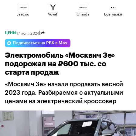
Jaecoo
Voyah
Omoda
Все марки
17 июля 2024
ЦЕНЫ
Lada
Haval
Changan
Подписаться на РБК в Max
Электромобиль «Москвич 3е»
Esteo
Volga
Geely
подорожал на ₽600 тыс. со
старта продаж
«Москвич 3е» начали продавать весной
2023 года. Разбираемся с актуальными
ценами на электрический кроссовер