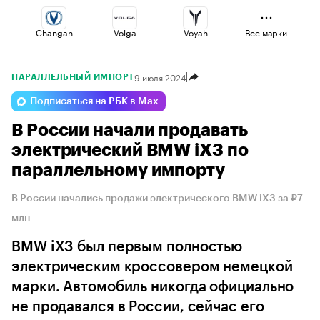
Changan
Volga
Voyah
Все марки
9 июля 2024
ПАРАЛЛЕЛЬНЫЙ ИМПОРТ
Lada
Haval
Omoda
Подписаться на РБК в Max
В России начали продавать
Esteo
Jaecoo
Geely
электрический BMW iX3 по
параллельному импорту
В России начались продажи электрического BMW iX3 за ₽7
млн
BMW iX3 был первым полностью
электрическим кроссовером немецкой
марки. Автомобиль никогда официально
не продавался в России, сейчас его