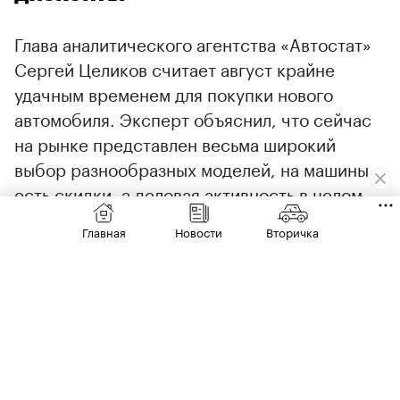
Глава аналитического агентства «Автостат»
Сергей Целиков считает август крайне
удачным временем для покупки нового
автомобиля. Эксперт объяснил, что сейчас
на рынке представлен весьма широкий
выбор разнообразных моделей, на машины
есть скидки, а деловая активность в целом
остается низкой.
00:00
/
00:00
Главная
Новости
Вторичка
При этом Целиков призвал сильно не
переживать из-за ослабевшего курса рубля и
возможного подорожания машин. По его
словам, «незначительные» валютные
колебания не смогут повлиять на стоимость
автомобилей, официально поставляемых и