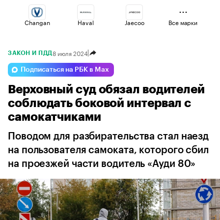
Changan
Haval
Jaecoo
Все марки
8 июля 2024
ЗАКОН И ПДД
Geely
Omoda
Volga
Подписаться на РБК в Max
Верховный суд обязал водителей
Esteo
Lada
Voyah
соблюдать боковой интервал с
самокатчиками
Поводом для разбирательства стал наезд
на пользователя самоката, которого сбил
на проезжей части водитель «Ауди 80»