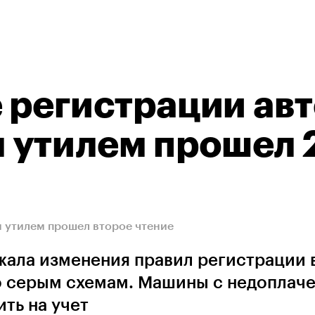
 регистрации авт
 утилем прошел 
м утилем прошел второе чтение
жала изменения правил регистрации 
о серым схемам. Машины с недоплач
ть на учет