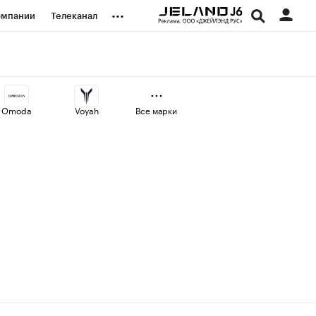
...
омпании
Телеканал
изионеры
дования
Omoda
Voyah
Все марки
наличной валюты