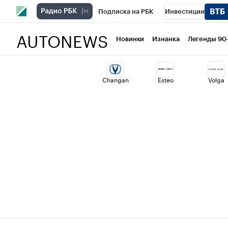
Подписка на РБК
Инвестиции
AUTONEWS
РБК Вино
Спорт
Школа управлени
Новинки
Изнанка
Легенды 90
Национальные проекты
Город
Ст
Changan
Esteo
Volga
Кредитные рейтинги
Франшизы
Проверка контрагентов
Политика