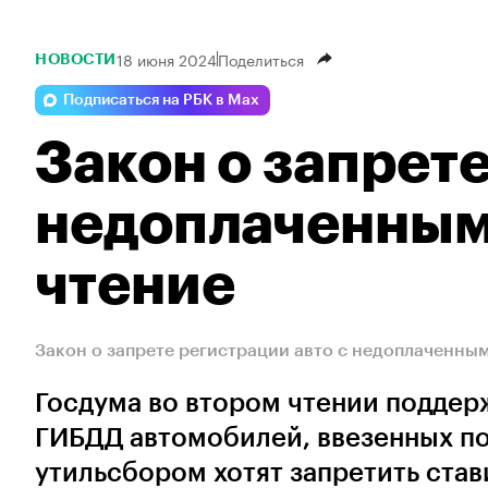
18 июня 2024
Поделиться
НОВОСТИ
Подписаться на РБК в Max
Закон о запрете
недоплаченным
чтение
Закон о запрете регистрации авто с недоплаченны
Госдума во втором чтении поддер
ГИБДД автомобилей, ввезенных п
утильсбором хотят запретить стави