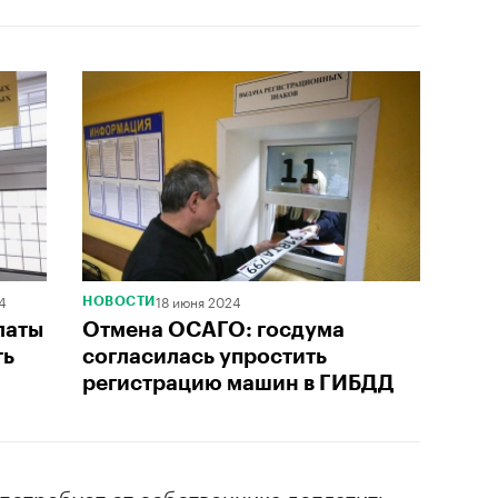
4
18 июня 2024
НОВОСТИ
латы
Отмена ОСАГО: госдума
ть
согласилась упростить
регистрацию машин в ГИБДД
 потребует от собственника доплатить