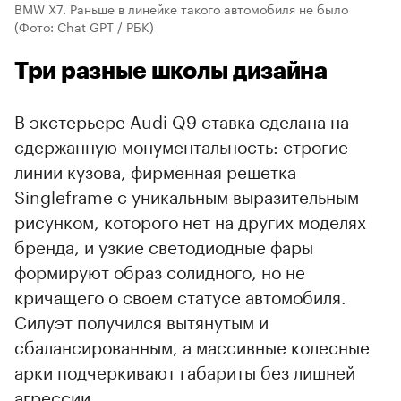
BMW X7. Раньше в линейке такого автомобиля не было
(Фото: Chat GPT / РБК)
Три разные школы дизайна
В экстерьере Audi Q9 ставка сделана на
сдержанную монументальность: строгие
линии кузова, фирменная решетка
Singleframe с уникальным выразительным
рисунком, которого нет на других моделях
бренда, и узкие светодиодные фары
00:00
/
00:00
формируют образ солидного, но не
кричащего о своем статусе автомобиля.
Силуэт получился вытянутым и
сбалансированным, а массивные колесные
арки подчеркивают габариты без лишней
агрессии.