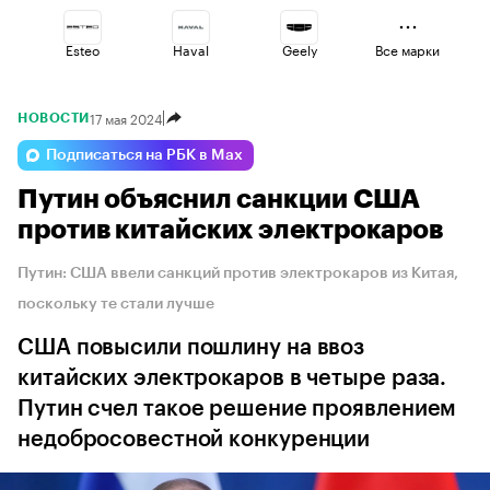
Esteo
Haval
Geely
Все марки
17 мая 2024
НОВОСТИ
Omoda
Changan
Lada
Подписаться на РБК в Max
Путин объяснил санкции США
Voyah
Volga
Jaecoo
против китайских электрокаров
Путин: США ввели санкций против электрокаров из Китая,
поскольку те стали лучше
США повысили пошлину на ввоз
китайских электрокаров в четыре раза.
Путин счел такое решение проявлением
недобросовестной конкуренции