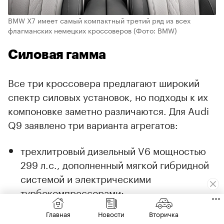
BMW X7 имеет самый компактный третий ряд из всех
флагманских немецких кроссоверов
(Фото: BMW)
Силовая гамма
Все три кроссовера предлагают широкий
спектр силовых установок, но подходы к их
компоновке заметно различаются. Для Audi
Q9 заявлено три варианта агрегатов:
трехлитровый дизельный V6 мощностью
299 л.с., дополненный мягкой гибридной
системой и электрическими
турбокомпрессорами;
Главная
Новости
Вторичка
2,9-литровый бензиновый V6 мощностью