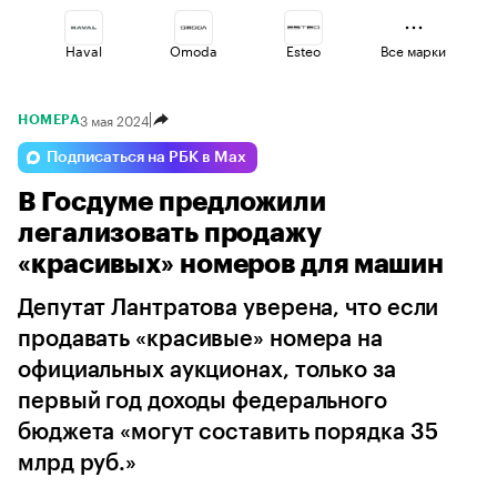
Haval
Omoda
Esteo
Все марки
3 мая 2024
НОМЕРА
Jaecoo
Lada
Geely
Подписаться на РБК в Max
В Госдуме предложили
Volga
Voyah
Changan
легализовать продажу
«красивых» номеров для машин
Депутат Лантратова уверена, что если
продавать «красивые» номера на
официальных аукционах, только за
первый год доходы федерального
бюджета «могут составить порядка 35
млрд руб.»