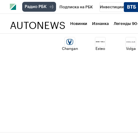
Подписка на РБК
Инвестиции
AUTONEWS
РБК Вино
Спорт
Школа управлени
Новинки
Изнанка
Легенды 90
Национальные проекты
Город
Ст
Changan
Esteo
Volga
Кредитные рейтинги
Франшизы
Политика
Экономика
Бизнес
Т