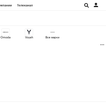
омпании
Телеканал
изионеры
дования
Omoda
Voyah
Все марки
Проверка контрагентов