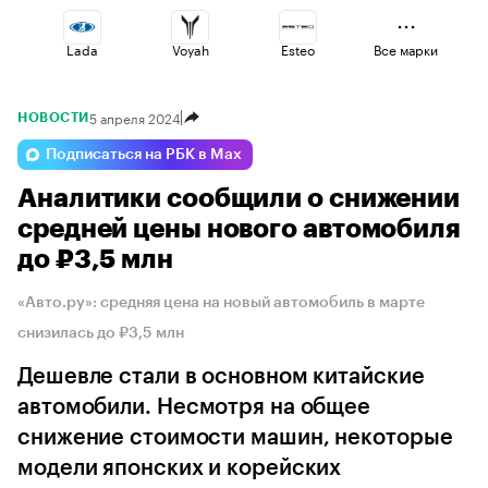
Lada
Voyah
Esteo
Все марки
5 апреля 2024
НОВОСТИ
Volga
Geely
Changan
Подписаться на РБК в Max
Аналитики сообщили о снижении
Jaecoo
Haval
Omoda
средней цены нового автомобиля
до ₽3,5 млн
«Авто.ру»: средняя цена на новый автомобиль в марте
снизилась до ₽3,5 млн
Дешевле стали в основном китайские
автомобили. Несмотря на общее
снижение стоимости машин, некоторые
модели японских и корейских