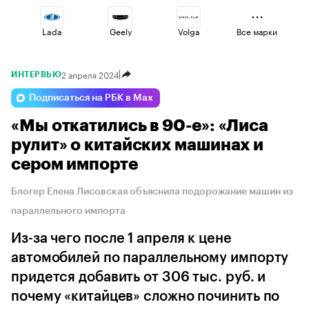
Lada
Geely
Volga
Все марки
2 апреля 2024
ИНТЕРВЬЮ
Changan
Jaecoo
Omoda
Подписаться на РБК в Max
«Мы откатились в 90-е»: «Лиса
Esteo
Voyah
Haval
рулит» о китайских машинах и
сером импорте
Блогер Елена Лисовская объяснила подорожание машин из
параллельного импорта
Из-за чего после 1 апреля к цене
автомобилей по параллельному импорту
придется добавить от 306 тыс. руб. и
почему «китайцев» сложно починить по