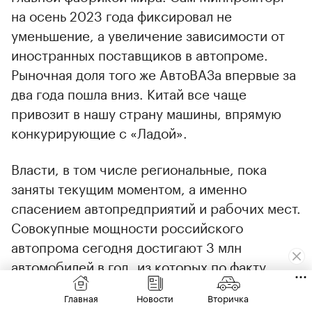
на осень 2023 года фиксировал не
уменьшение, а увеличение зависимости от
иностранных поставщиков в автопроме.
Рыночная доля того же АвтоВАЗа впервые за
два года пошла вниз. Китай все чаще
привозит в нашу страну машины, впрямую
конкурирующие с «Ладой».
Власти, в том числе региональные, пока
заняты текущим моментом, а именно
спасением автопредприятий и рабочих мест.
Совокупные мощности российского
автопрома сегодня достигают 3 млн
автомобилей в год, из которых по факту
занято меньше трети. Только автокластер
Главная
Новости
Вторичка
Санкт-Петербурга — это около 300