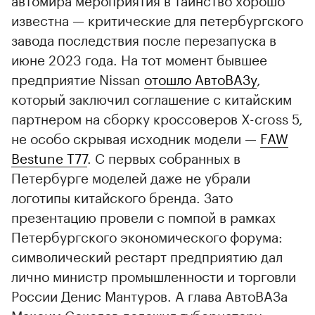
известна — критические для петербургского
завода последствия после перезапуска в
июне 2023 года. На тот момент бывшее
предприятие Nissan
отошло АвтоВАЗу
,
который заключил соглашение с китайским
партнером на сборку кроссоверов X-cross 5,
00:00
/
00:00
не особо скрывая исходник модели —
FAW
Bestune T77
. С первых собранных в
Петербурге моделей даже не убрали
логотипы китайского бренда. Зато
презентацию провели с помпой в рамках
Петербургского экономического форума:
символический рестарт предприятию дал
лично министр промышленности и торговли
России Денис Мантуров. А глава АвтоВАЗа
Максим Соколов доложил губернатору