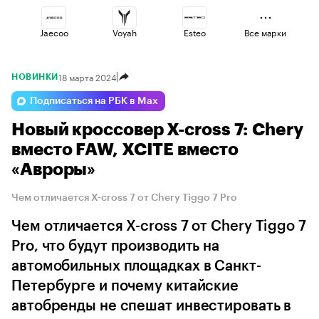
Jaecoo
Voyah
Esteo
Все марки
18 марта 2024
НОВИНКИ
Haval
Changan
Volga
Подписаться на РБК в Max
Новый кроссовер X-cross 7: Chery
Lada
Omoda
Geely
вместо FAW, XCITE вместо
«Авроры»
Чем отличается X-cross 7 от Chery Tiggo 7 Pro
Чем отличается X-cross 7 от Chery Tiggo 7
Pro, что будут производить на
автомобильных площадках в Санкт-
Петербурге и почему китайские
автобренды не спешат инвестировать в