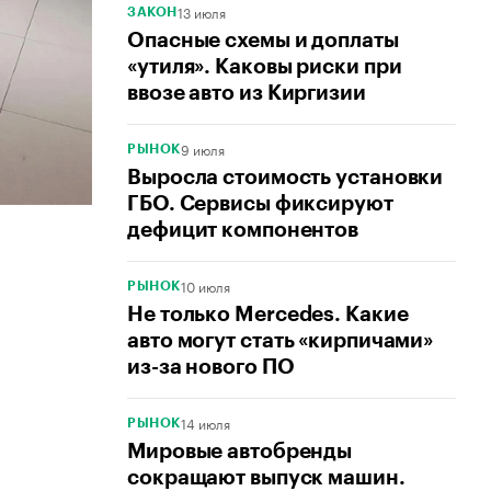
13 июля
ЗАКОН
Опасные схемы и доплаты
«утиля». Каковы риски при
ввозе авто из Киргизии
9 июля
РЫНОК
Выросла стоимость установки
ГБО. Сервисы фиксируют
дефицит компонентов
10 июля
РЫНОК
Не только Mercedes. Какие
авто могут стать «кирпичами»
из-за нового ПО
14 июля
РЫНОК
Мировые автобренды
сокращают выпуск машин.