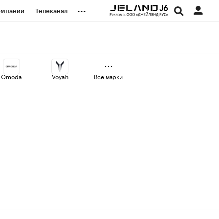
...
омпании
Телеканал
изионеры
дования
Omoda
Voyah
Все марки
наличной валюты