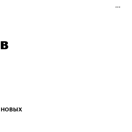
в
 новых