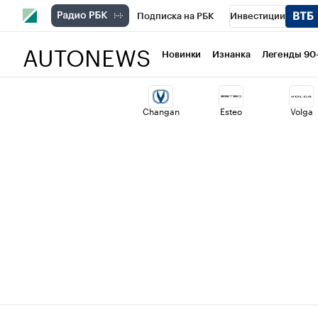
Подписка на РБК
Инвестиции
AUTONEWS
РБК Вино
Спорт
Школа управлени
Новинки
Изнанка
Легенды 90
Национальные проекты
Город
Ст
Changan
Esteo
Volga
Кредитные рейтинги
Франшизы
Проверка контрагентов
Политика