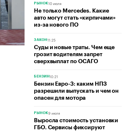
10 июля
РЫНОК
Не только Mercedes. Какие
авто могут стать «кирпичами»
из-за нового ПО
11:25
ЗАКОН
Суды и новые траты. Чем еще
грозит водителям запрет
сверхвыплат по ОСАГО
10:21
БЕНЗИН
Бензин Евро-3: каким НПЗ
разрешили выпускать и чем он
опасен для мотора
9 июля
РЫНОК
Выросла стоимость установки
ГБО. Сервисы фиксируют