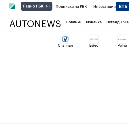
Подписка на РБК
Инвестиции
AUTONEWS
РБК Вино
Спорт
Школа управлени
Новинки
Изнанка
Легенды 90
Национальные проекты
Город
Ст
Changan
Esteo
Volga
Кредитные рейтинги
Франшизы
Политика
Экономика
Бизнес
Т