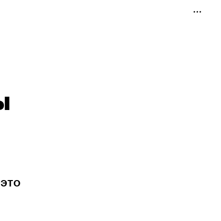
ы
 это