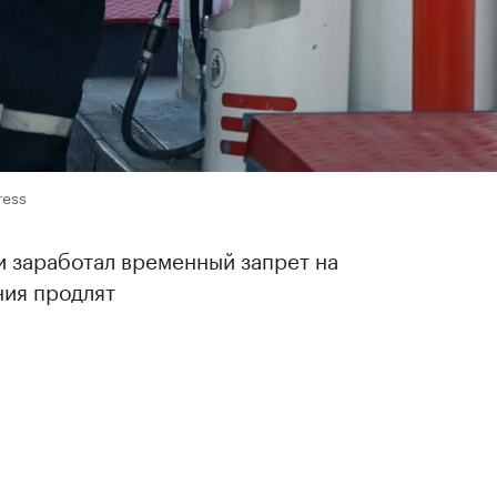
ress
ии заработал временный запрет на
ния продлят