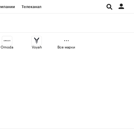
омпании
Телеканал
изионеры
дования
Omoda
Voyah
Все марки
Проверка контрагентов