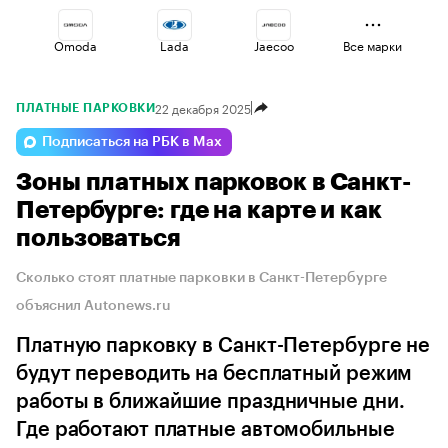
Omoda
Lada
Jaecoo
Все марки
22 декабря 2025
ПЛАТНЫЕ ПАРКОВКИ
Geely
Voyah
Changan
Подписаться на РБК в Max
Зоны платных парковок в Санкт-
Esteo
Haval
Volga
Петербурге: где на карте и как
пользоваться
Сколько стоят платные парковки в Санкт-Петербурге
объяснил Autonews.ru
Платную парковку в Санкт-Петербурге не
будут переводить на бесплатный режим
работы в ближайшие праздничные дни.
Где работают платные автомобильные