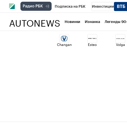
Подписка на РБК
Инвестиции
AUTONEWS
РБК Вино
Спорт
Школа управлени
Новинки
Изнанка
Легенды 90
Национальные проекты
Город
Ст
Changan
Esteo
Volga
Кредитные рейтинги
Франшизы
Проверка контрагентов
Политика