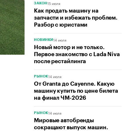
15 июля
ЗАКОН
Как продать машину на
запчасти и избежать проблем.
Разбор с юристами
14 июля
НОВИНКИ
Новый мотор и не только.
Первое знакомство с Lada Niva
после рестайлинга
14 июля
РЫНОК
От Granta до Cayenne. Какую
машину купить по цене билета
на финал ЧМ-2026
14 июля
РЫНОК
Мировые автобренды
сокращают выпуск машин.