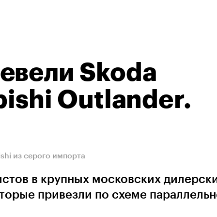
евели Skoda
bishi Outlander.
ishi из серого импорта
истов в крупных московских дилерск
оторые привезли по схеме параллельн