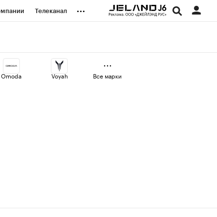
...
омпании
Телеканал
изионеры
дования
Omoda
Voyah
Все марки
наличной валюты