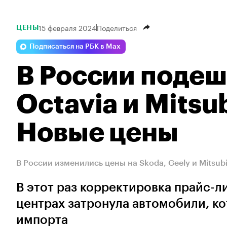
15 февраля 2024
Поделиться
ЦЕНЫ
Подписаться на РБК в Max
В России подеш
Octavia и Mitsu
Новые цены
В России изменились цены на Skoda, Geely и Mitsub
В этот раз корректировка прайс-л
центрах затронула автомобили, к
импорта