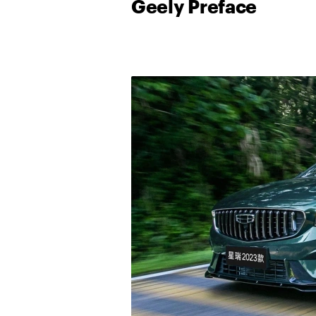
Geely Preface
00:00
/
00:00