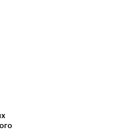
их
ого