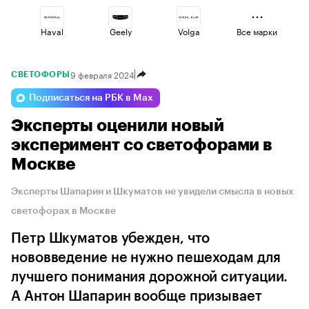
Haval
Geely
Volga
Все марки
9 февраля 2024
СВЕТОФОРЫ
Omoda
Lada
Voyah
Подписаться на РБК в Max
Эксперты оценили новый
Jaecoo
Esteo
Changan
эксперимент со светофорами в
Москве
Эксперты Шапарин и Шкуматов не увидели смысла в новых
светофорах в Москве
Петр Шкуматов убежден, что
нововведение не нужно пешеходам для
лучшего понимания дорожной ситуации.
А Антон Шапарин вообще призывает