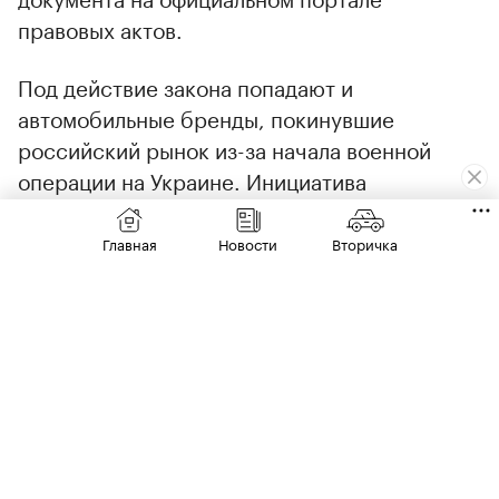
правовых актов.
Под действие закона попадают и
автомобильные бренды, покинувшие
российский рынок из-за начала военной
операции на Украине. Инициатива
распространяется на сделки с инвесторами,
заключенные после 22 февраля 2022 года.
Главная
Новости
Вторичка
Как следует из документа, механизм
реализации отказа в исполнении опционов
предусматривает обращение в
Арбитражный суд Московской области.
Инициировать судебное разбирательство
вправе либо покупатель актива, либо
профильное министерство — при наличии