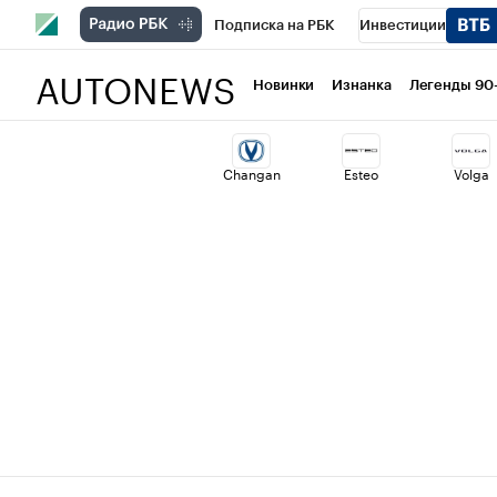
Подписка на РБК
Инвестиции
AUTONEWS
РБК Вино
Спорт
Школа управлени
Новинки
Изнанка
Легенды 90
Национальные проекты
Город
Ст
Changan
Esteo
Volga
Кредитные рейтинги
Франшизы
Политика
Экономика
Бизнес
Т