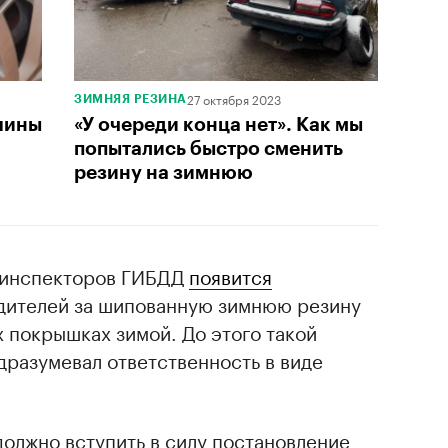
27 октября 2023
ЗИМНЯЯ РЕЗИНА
шины
«У очереди конца нет». Как мы
попытались быстро сменить
резину на зимнюю
у инспекторов ГИБДД
появится
дителей за шипованную зимнюю резину
х покрышках зимой. До этого такой
одразумевал ответственность в виде
 должно вступить в силу постановление