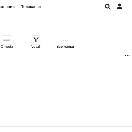
омпании
Телеканал
изионеры
дования
Omoda
Voyah
Все марки
Проверка контрагентов