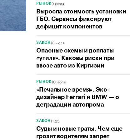
9 июля
РЫНОК
Выросла стоимость установки
ГБО. Сервисы фиксируют
дефицит компонентов
13 июля
ЗАКОН
Опасные схемы и доплаты
«утиля». Каковы риски при
ввозе авто из Киргизии
10 июля
РЫНОК
«Печальное время». Экс-
дизайнер Ferrari и BMW — о
деградации автопрома
11:25
ЗАКОН
Суды и новые траты. Чем еще
грозит водителям запрет