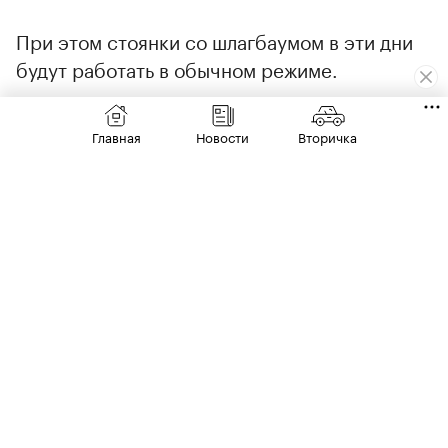
При этом стоянки со шлагбаумом в эти дни
будут работать в обычном режиме.
Парковки в столице традиционно становятся
Главная
Новости
Вторичка
бесплатными в праздничные дни — в
последний раз такое было в
майские
праздники, в частности 1, 2, 9 и 11 мая.
00:00
/
00:00