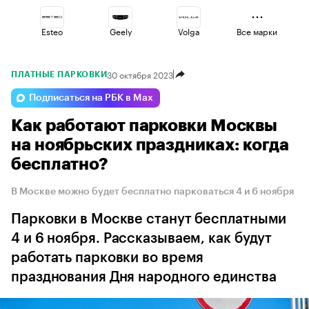
Esteo
Geely
Volga
Все марки
30 октября 2023
ПЛАТНЫЕ ПАРКОВКИ
Jaecoo
Omoda
Changan
Подписаться на РБК в Max
Как работают парковки Москвы
Lada
Haval
Voyah
на ноябрьских праздниках: когда
бесплатно?
В Москве можно будет бесплатно парковаться 4 и 6 ноября
Парковки в Москве станут бесплатными
4 и 6 ноября. Рассказываем, как будут
работать парковки во время
празднования Дня народного единства