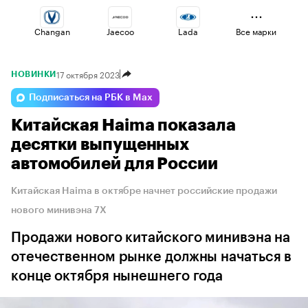
Changan
Jaecoo
Lada
Все марки
17 октября 2023
НОВИНКИ
Esteo
Omoda
Voyah
Подписаться на РБК в Max
Китайская Haima показала
Geely
Volga
Haval
десятки выпущенных
автомобилей для России
Китайская Haima в октябре начнет российские продажи
нового минивэна 7X
Продажи нового китайского минивэна на
отечественном рынке должны начаться в
конце октября нынешнего года