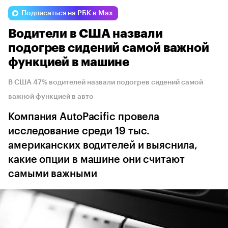
Подписаться на РБК в Max
Водители в США назвали
подогрев сидений самой важной
функцией в машине
В США 47% водителей назвали подогрев сидений самой
важной функцией в авто
Компания AutoPacific провела
исследование среди 19 тыс.
американских водителей и выяснила,
какие опции в машине они считают
самыми важными