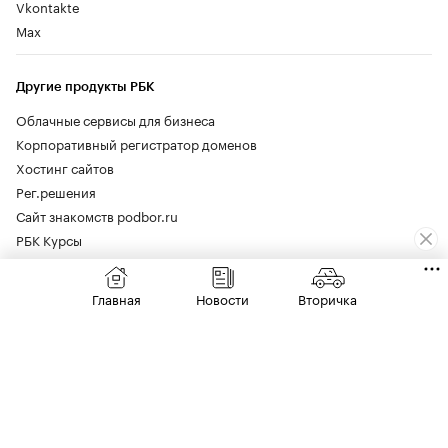
Vkontakte
Max
Другие продукты РБК
Облачные сервисы для бизнеса
Корпоративный регистратор доменов
Хостинг сайтов
Рег.решения
Сайт знакомств podbor.ru
РБК Курсы
Школа управления РБК
Главная
Новости
Вторичка
Юридическая Информация
Информация об ограничениях
О соблюдении авторских прав
Политика в отношении обработки персональных данных
Политика обработки файлов cookie