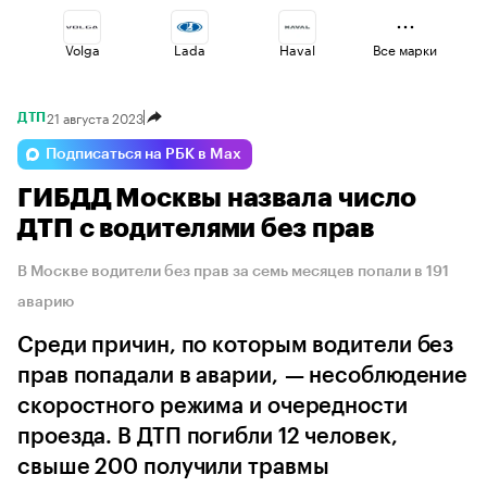
Volga
Lada
Haval
Все марки
21 августа 2023
ДТП
Esteo
Omoda
Geely
Подписаться на РБК в Max
ГИБДД Москвы назвала число
Changan
Jaecoo
Voyah
ДТП с водителями без прав
В Москве водители без прав за семь месяцев попали в 191
аварию
Среди причин, по которым водители без
прав попадали в аварии, — несоблюдение
скоростного режима и очередности
проезда. В ДТП погибли 12 человек,
свыше 200 получили травмы