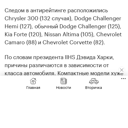
Следом в антирейтинге расположились
Chrysler 300 (132 случая), Dodge Challenger
Hemi (127), обычный Dodge Challenger (125),
Kia Forte (120), Nissan Altima (105), Chevrolet
Camaro (88) и Chevrolet Corvette (82).
По словам президента IIHS Дэвида Харки,
причины различаются в зависимости от
00:00
/
00:00
класса автомобиля. Компактные модели хуже
выдерживают столкновения с крупными
Главная
Новости
Вторичка
пикапами и внедорожниками, а высокая
смертность среди владельцев спортивных
машин во многом связана с их мощностью и
агрессивной манерой вождения.