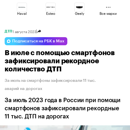
Haval
Esteo
Geely
Все марки
1 августа 2023
ДТП
Omoda
Volga
Lada
Подписаться на РБК в Max
В июле с помощью смартфонов
Changan
Voyah
Jaecoo
зафиксировали рекордное
количество ДТП
За июль на смартфоны зафиксировали 11 тыс.
аварий на дорогах
За июль 2023 года в России при помощи
смартфонов зафиксировали рекордные
11 тыс. ДТП на дорогах