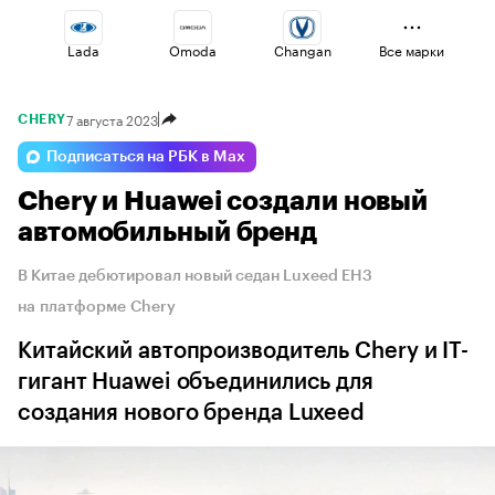
Lada
Omoda
Changan
Все марки
7 августа 2023
CHERY
Haval
Geely
Voyah
Подписаться на РБК в Max
Chery и Huawei создали новый
Esteo
Jaecoo
Volga
автомобильный бренд
В Китае дебютировал новый седан Luxeed EH3
на платформе Chery
Китайский автопроизводитель Chery и IT-
гигант Huawei объединились для
создания нового бренда Luxeed