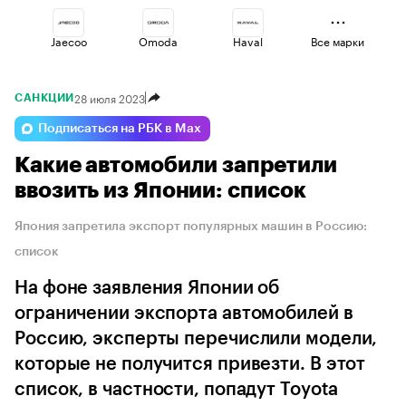
Jaecoo
Omoda
Haval
Все марки
28 июля 2023
САНКЦИИ
Voyah
Geely
Esteo
Подписаться на РБК в Max
Какие автомобили запретили
Lada
Volga
Changan
ввозить из Японии: список
Япония запретила экспорт популярных машин в Россию:
список
На фоне заявления Японии об
ограничении экспорта автомобилей в
Россию, эксперты перечислили модели,
которые не получится привезти. В этот
список, в частности, попадут Toyota