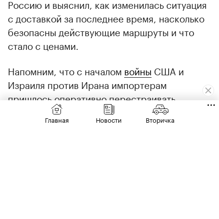
Россию и выяснил, как изменилась ситуация
с доставкой за последнее время, насколько
безопасны действующие маршруты и что
стало с ценами.
Напомним, что с началом
войны
США и
Израиля против Ирана импортерам
пришлось оперативно перестраивать
логистические цепочки — использовать
Главная
Новости
Вторичка
прежнюю схему поставок машин из ОАЭ в
Россию
стало практически невозможно
. Как
следствие, доставка стала гораздо сложнее
и продолжительнее, сообщали участники
рынка.
Старый маршрут снова в деле?