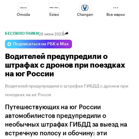
Omoda
Esteo
Changan
Все марки
26 июня 2023
БЕСПИЛОТНИКИ
Geely
Lada
Voyah
Подписаться на РБК в Max
Водителей предупредили о
Jaecoo
Volga
Haval
штрафах с дронов при поездках
на юг России
Водителей предупредили о штрафах ГИБДД с дронов при
поездках на юг Росси
Путешествующих на юг России
автомобилистов предупредили о
необычных штрафах ГИБДД за выезд на
встречную полосу и обочину: эти