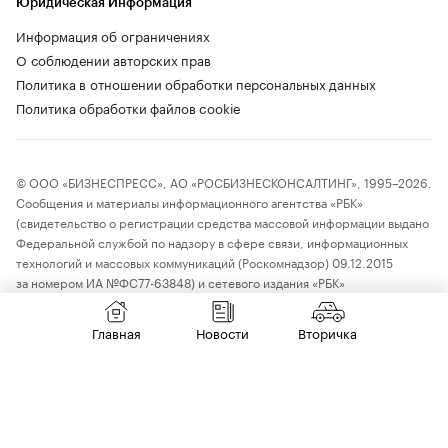
Юридическая Информация
Информация об ограничениях
О соблюдении авторских прав
Политика в отношении обработки персональных данных
Политика обработки файлов cookie
© ООО «БИЗНЕСПРЕСС», АО «РОСБИЗНЕСКОНСАЛТИНГ», 1995–2026.
Сообщения и материалы информационного агентства «РБК»
(свидетельство о регистрации средства массовой информации выдано
Федеральной службой по надзору в сфере связи, информационных
технологий и массовых коммуникаций (Роскомнадзор) 09.12.2015
за номером ИА №ФС77-63848) и сетевого издания «РБК»
(свидетельство о регистрации средства массовой информации выдано
Федеральной службой по надзору в сфере связи, информационных
Главная
Новости
Вторичка
технологий и массовых коммуникаций (Роскомнадзор) 03.12.2021
за номером ЭЛ №ФС77-82385) сопровождаются пометкой «РБК».
18+
letters@rbc.ru
Владельцем сайта является информационное агентство «РБК».
Данные предоставлены:
Мосбиржа
,
Санкт-Петербургская биржа
.
Индексы облигаций предоставлены Cbonds.