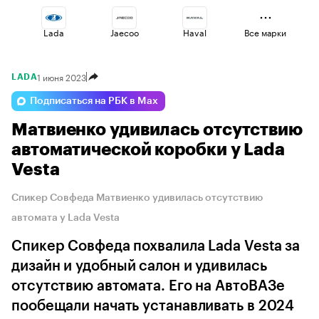
Lada
Jaecoo
Haval
Все марки
1 июня 2023
LADA
Volga
Omoda
Esteo
Подписаться на РБК в Max
Матвиенко удивилась отсутствию
Voyah
Geely
Changan
автоматической коробки у Lada
Vesta
Спикер Совфеда Матвиенко удивилась отсутствию
автомата у Lada Vesta
Спикер Совфеда похвалила Lada Vesta за
дизайн и удобный салон и удивилась
отсутствию автомата. Его на АвтоВАЗе
пообещали начать устанавливать в 2024