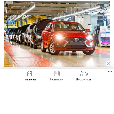
00:00
/
00:00
21 июля
РЫНОК
Чекмены и испытания водой. АвтоВАЗ
Главная
Новости
Вторичка
рассказал о проверке готовых Lada