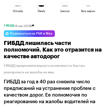
Omoda
Geely
Jaecoo
Все марки
18 мая 2023
ГИБДД
Changan
Esteo
Volga
Подписаться на РБК в Max
ГИБДД лишилась части
Lada
Voyah
Haval
полномочий. Как это отразится на
качестве автодорог
ГИБДД предложили вернуть возможность быстро
реагировать на жалобы на ямы
ГИБДД за год в 40 раз снизила число
предписаний на устранение проблем с
качеством дорог. Ее полномочия по
реагированию на жалобы водителей на