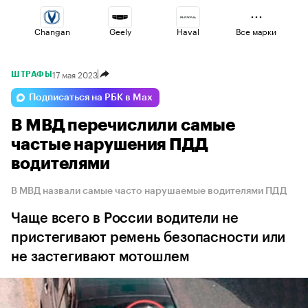
Changan
Geely
Haval
Все марки
17 мая 2023
ШТРАФЫ
Esteo
Voyah
Jaecoo
Подписаться на РБК в Max
В МВД перечислили самые
Lada
Omoda
Volga
частые нарушения ПДД
водителями
В МВД назвали самые часто нарушаемые водителями ПДД
Чаще всего в России водители не
пристегивают ремень безопасности или
не застегивают мотошлем