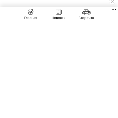
Главная
Новости
Вторичка
30 июля
РЫНОК
От Eonyx до «Москвича». Какие новые
машины продаются дешевле 2 млн руб.