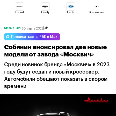
Haval
Geely
Lada
Все марки
30 марта 2023
МОСКВИЧ
Volga
Esteo
Jaecoo
Подписаться на РБК в Max
Собянин анонсировал две новые
Voyah
Changan
Omoda
модели от завода «Москвич»
Среди новинок бренда «Москвич» в 2023
году будут седан и новый кроссовер.
Автомобили обещают показать в скором
времени