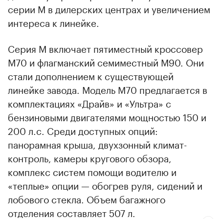
серии М в дилерских центрах и увеличением
интереса к линейке.
Серия М включает пятиместный кроссовер
М70 и флагманский семиместный М90. Они
стали дополнением к существующей
линейке завода. Модель М70 предлагается в
комплектациях «Драйв» и «Ультра» с
бензиновыми двигателями мощностью 150 и
200 л.с. Среди доступных опций:
панорамная крыша, двухзонный климат-
00:00
/
00:00
контроль, камеры кругового обзора,
комплекс систем помощи водителю и
«теплые» опции — обогрев руля, сидений и
лобового стекла. Объем багажного
отделения составляет 507 л.