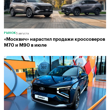
00:00
/
00:00
5 августа
РЫНОК
«Москвич» нарастил продажи кроссоверов
М70 и М90 в июле