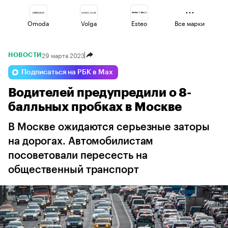
Omoda
Volga
Esteo
Все марки
29 марта 2023
НОВОСТИ
Geely
Lada
Changan
Подписаться на РБК в Max
Водителей предупредили о 8-
Haval
Jaecoo
Voyah
балльных пробках в Москве
В Москве ожидаются серьезные заторы
на дорогах. Автомобилистам
посоветовали пересесть на
общественный транспорт