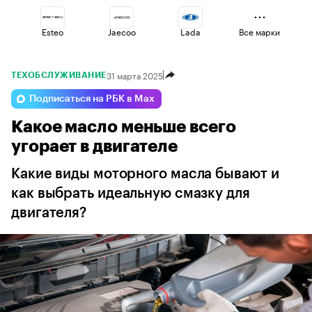
Esteo
Jaecoo
Lada
Все марки
31 марта 2025
ТЕХОБСЛУЖИВАНИЕ
Voyah
Geely
Omoda
Подписаться на РБК в Max
Какое масло меньше всего
Volga
Changan
Haval
угорает в двигателе
Какие виды моторного масла бывают и
как выбрать идеальную смазку для
двигателя?