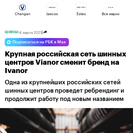
Changan
Jaecoo
Esteo
Все марки
14 марта 2023
ШИНЫ
Lada
Voyah
Omoda
Подписаться на РБК в Max
Крупная российская сеть шинных
Geely
Haval
Volga
центров Vianor сменит бренд на
Ivanor
Одна из крупнейших российских сетей
шинных центров проведет ребрендинг и
продолжит работу под новым названием