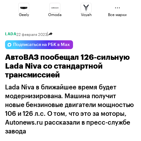
Geely
Omoda
Voyah
Все марки
22 февраля 2023
LADA
Lada
Esteo
Changan
Подписаться на РБК в Max
АвтоВАЗ пообещал 126-сильную
Volga
Jaecoo
Haval
Lada Niva со стандартной
трансмиссией
Lada Niva в ближайшее время будет
модернизирована. Машина получит
новые бензиновые двигатели мощностью
106 и 126 л.с. О том, что это за моторы,
Autonews.ru рассказали в пресс-службе
завода