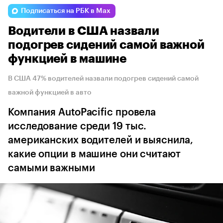
Подписаться на РБК в Max
Водители в США назвали
подогрев сидений самой важной
функцией в машине
В США 47% водителей назвали подогрев сидений самой
важной функцией в авто
Компания AutoPacific провела
исследование среди 19 тыс.
американских водителей и выяснила,
какие опции в машине они считают
самыми важными