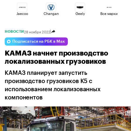
Jaecoo
Changan
Geely
Все марки
28 ноября 2022
НОВОСТИ
Esteo
Volga
Omoda
Подписаться на РБК в Max
КАМАЗ начнет производство
Lada
Voyah
Haval
локализованных грузовиков
КАМАЗ планирует запустить
производство грузовиков К5 с
использованием локализованных
компонентов