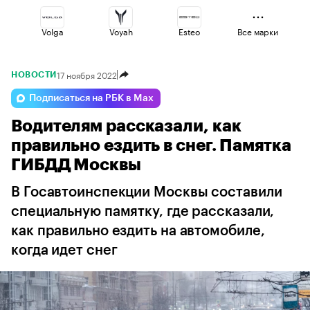
Volga
Voyah
Esteo
Все марки
17 ноября 2022
НОВОСТИ
Changan
Haval
Lada
Подписаться на РБК в Max
Водителям рассказали, как
Jaecoo
Omoda
Geely
правильно ездить в снег. Памятка
ГИБДД Москвы
В Госавтоинспекции Москвы составили
специальную памятку, где рассказали,
как правильно ездить на автомобиле,
когда идет снег