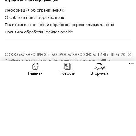
Информация об ограничениях
О соблюдении авторских прав
Политика в отношении обработки персональных данных
Политика обработки файлов cookie
© ООО «БИЗНЕСПРЕСС», АО «РОСБИЗНЕСКОНСАЛТИНГ», 1995–2026.
Сообщения и материалы информационного агентства «РБК»
(свидетельство о регистрации средства массовой информации выдано
Федеральной службой по надзору в сфере связи, информационных
Главная
Новости
Вторичка
технологий и массовых коммуникаций (Роскомнадзор) 09.12.2015
за номером ИА №ФС77-63848) и сетевого издания «РБК»
(свидетельство о регистрации средства массовой информации выдано
Федеральной службой по надзору в сфере связи, информационных
технологий и массовых коммуникаций (Роскомнадзор) 03.12.2021
за номером ЭЛ №ФС77-82385) сопровождаются пометкой «РБК».
18+
letters@rbc.ru
Владельцем сайта является информационное агентство «РБК».
Данные предоставлены:
Мосбиржа
,
Санкт-Петербургская биржа
.
Индексы облигаций предоставлены Cbonds.