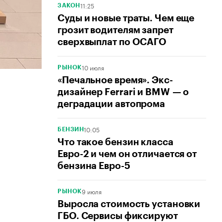
11:25
ЗАКОН
Суды и новые траты. Чем еще
грозит водителям запрет
сверхвыплат по ОСАГО
10 июля
РЫНОК
«Печальное время». Экс-
дизайнер Ferrari и BMW — о
деградации автопрома
10:05
БЕНЗИН
Что такое бензин класса
Евро-2 и чем он отличается от
бензина Евро-5
9 июля
РЫНОК
Выросла стоимость установки
ГБО. Сервисы фиксируют