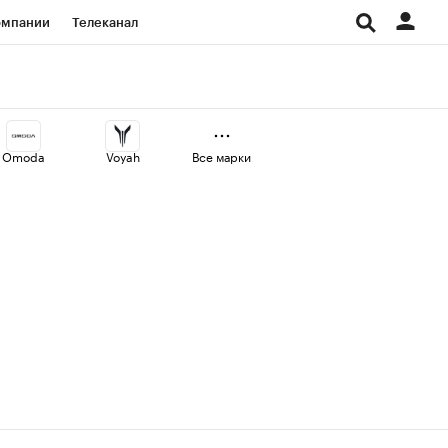
омпании
Телеканал
изионеры
дования
Omoda
Voyah
Все марки
Проверка контрагентов