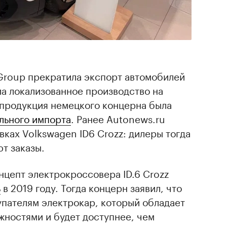
 Group прекратила экспорт автомобилей
ла локализованное производство на
 продукция немецкого концерна была
льного импорта
. Ранее Autonews.ru
вках Volkswagen ID6 Crozz: дилеры тогда
т заказы.
онцепт электрокроссовера ID.6 Crozz
ь
в 2019 году. Тогда концерн заявил, что
упателям электрокар, который обладает
ностями и будет доступнее, чем