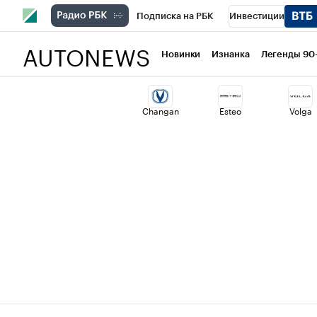
Подписка на РБК
Инвестиции
AUTONEWS
РБК Вино
Спорт
Школа управлени
Новинки
Изнанка
Легенды 90
Национальные проекты
Город
Ст
Changan
Esteo
Volga
Кредитные рейтинги
Франшизы
Политика
Экономика
Бизнес
Т