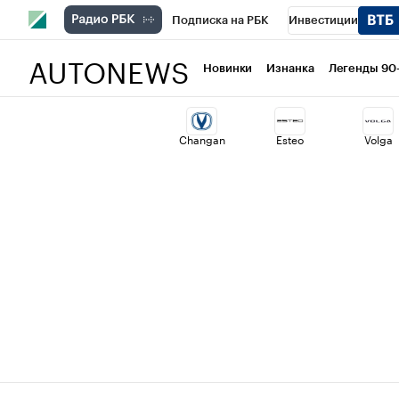
Подписка на РБК
Инвестиции
AUTONEWS
РБК Вино
Спорт
Школа управлени
Новинки
Изнанка
Легенды 90
Национальные проекты
Город
Ст
Changan
Esteo
Volga
Кредитные рейтинги
Франшизы
Политика
Экономика
Бизнес
Т