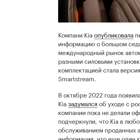
Компани Kia
опубликовала
п
информацию о большом седан
международный рынок автом
разными силовыми установк
комплектацией стала версия
Smartstream.
В октябре 2022 года появил
Kia
задумался
об уходе с ро
компании пока не делали оф
подчеркнули, что Kia в люб
обслуживанием проданных а
информация, что еще один к