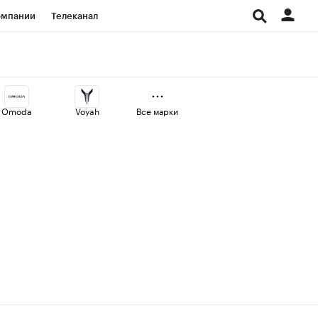
омпании
Телеканал
изионеры
дования
Omoda
Voyah
Все марки
Проверка контрагентов