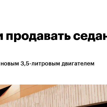
и продавать седа
иновым 3,5-литровым двигателем